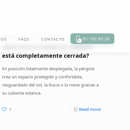
desarrollo
on
11 de marzo de 2026
91 192 05 26
TOS
FAQS
CONTACTO
¿Qué ocurre cuando la cubierta
está completamente cerrada?
En posición totalmente desplegada, la pérgola
crea un espacio protegido y confortable,
resguardado del sol, la lluvia o la nieve gracias a
su cubierta estanca.
-
0
Read more
¿Qué
ocurre