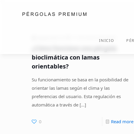
desarrollo
on
11 de marzo de 2026
INICIO
PÉ
¿Cómo funciona una pérgola
bioclimática con lamas
orientables?
Su funcionamiento se basa en la posibilidad de
orientar las lamas según el clima y las
preferencias del usuario. Esta regulación es
automática a través de
[…]
0
Read more