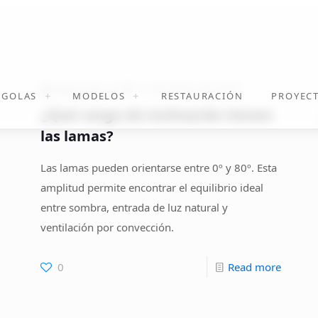
desarrollo
on
11 de marzo de 2026
RGOLAS
MODELOS
RESTAURACIÓN
PROYEC
¿Qué rango de inclinación tienen
las lamas?
Las lamas pueden orientarse entre 0º y 80º. Esta
amplitud permite encontrar el equilibrio ideal
entre sombra, entrada de luz natural y
ventilación por convección.
-
0
Read more
-
¿Qué
¿Cómo
rango