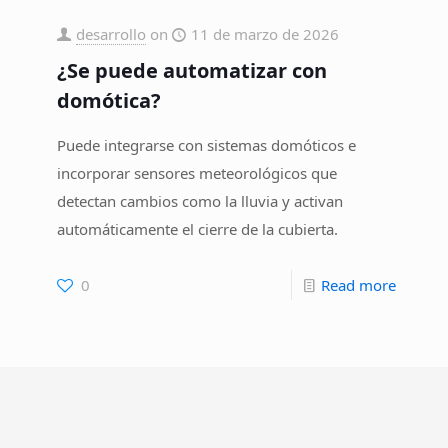
funciona
de
desarrollo
on
11 de marzo de 2026
una
inclina
¿Se puede automatizar con
pérgola
tienen
domótica?
bioclimática
las
con
lamas?
Puede integrarse con sistemas domóticos e
lamas
incorporar sensores meteorológicos que
orientables?
detectan cambios como la lluvia y activan
automáticamente el cierre de la cubierta.
-
-
0
Read more
¿La
¿Se
pérgola
puede
cuenta
automa
con
con
sistema
domóti
motorizado?