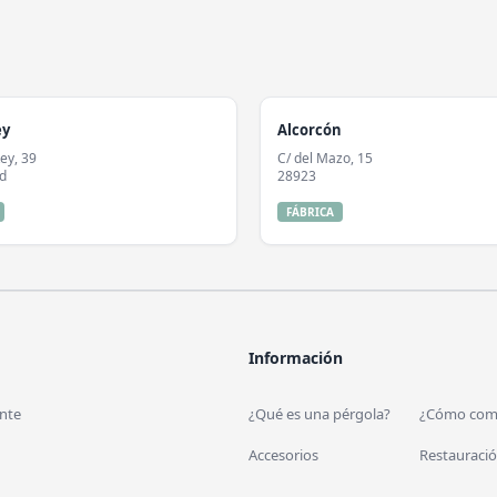
ey
Alcorcón
Rey, 39
C/ del Mazo, 15
d
28923
FÁBRICA
Información
nte
¿Qué es una pérgola?
¿Cómo com
Accesorios
Restauraci